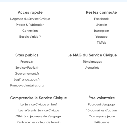
Accès rapide
Restez connecté
L'Agence du Service Civique
Facebook
Presse & Publication
Linkedin
Connexion
Instagram
Besoin d'aide ?
Youtube
TikTok
Sites publics
Le MAG du Service Civique
France.fr
Témoignages
Service-Public.fr
Actualités
Gouvernement.fr
Legifrance.gouv.fr
France-volontaires.org
Comprendre le Service Civique
Être volontaire
Le Service Civique en bref
Pourquoi s'engager
Les référents Service Civique
10 domaines d'action
Offrir à la jeunesse de s'engager
Mon espace jeune
Renforcer les acteur de terrain
FAQ jeune