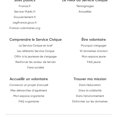
Sites publics
Le MAG du Service Civique
France.fr
Témoignages
Service-Public.fr
Actualités
Gouvernement.fr
Legifrance.gouv.fr
France-volontaires.org
Comprendre le Service Civique
Être volontaire
Le Service Civique en bref
Pourquoi s'engager
Les référents Service Civique
10 domaines d'action
Offrir à la jeunesse de s'engager
Mon espace jeune
Renforcer les acteur de terrain
FAQ jeune
Faire société
Accueillir un volontaire
Trouver ma mission
Concevoir un projet d'accueil
Dans l'éducation
Mes démarches d'agrément
Dans la solidarité
Mon espace organisme
Dans l'environnement
FAQ organisme
S'informer sur les domaines