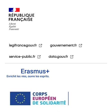
legifrance.gouv.fr
gouvernement.fr
service-public.fr
data.gouv.fr