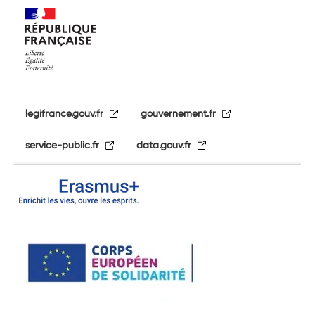
legifrance.gouv.fr
gouvernement.fr
service-public.fr
data.gouv.fr