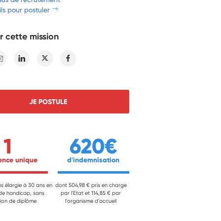
ls pour postuler
r cette mission
E-mail
Linkedin
Twitter
Facebook
JE POSTULE
1
620€
ience unique 
 d'indemnisation 
ns élargie à 30 ans en
dont 504,98 € pris en charge
 de handicap, sans
par l'Etat et 114,85 € par
ion de diplôme
l'organisme d'accueil