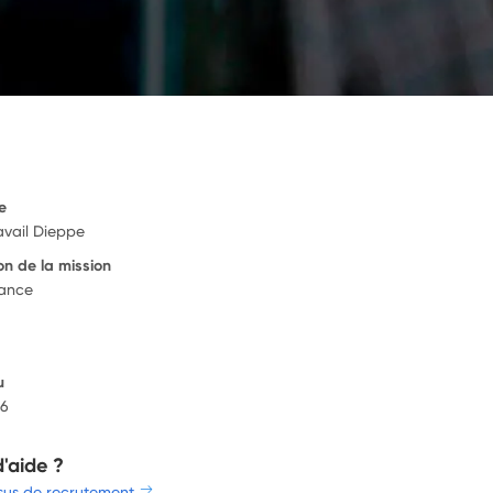
e
avail Dieppe
on de la mission
rance
u
26
d'aide ?
sus de recrutement