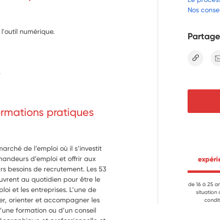
Nos consei
 l'outil numérique.
Partage
lien
.
formations pratiques
rché de l’emploi où il s’investit
emandeurs d’emploi et offrir aux
 expér
rs besoins de recrutement. Les 53
vrent au quotidien pour être le
de 16 à 25 a
oi et les entreprises. L’une de
situation
rmer, orienter et accompagner les
condit
’une formation ou d’un conseil