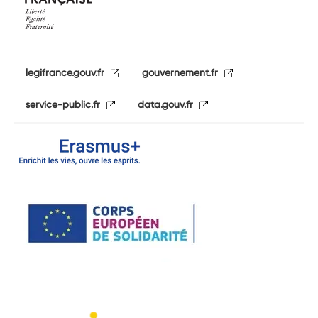
legifrance.gouv.fr
gouvernement.fr
service-public.fr
data.gouv.fr