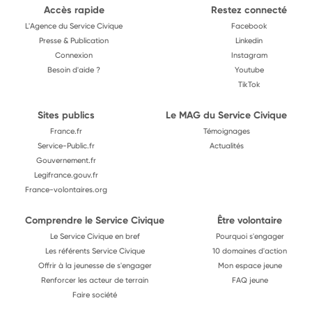
Accès rapide
Restez connecté
L'Agence du Service Civique
Facebook
Presse & Publication
Linkedin
Connexion
Instagram
Besoin d'aide ?
Youtube
TikTok
Sites publics
Le MAG du Service Civique
France.fr
Témoignages
Service-Public.fr
Actualités
Gouvernement.fr
Legifrance.gouv.fr
France-volontaires.org
Comprendre le Service Civique
Être volontaire
Le Service Civique en bref
Pourquoi s'engager
Les référents Service Civique
10 domaines d'action
Offrir à la jeunesse de s'engager
Mon espace jeune
Renforcer les acteur de terrain
FAQ jeune
Faire société