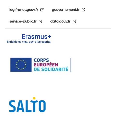
legifrance.gouv.fr
gouvernement.fr
service-public.fr
data.gouv.fr