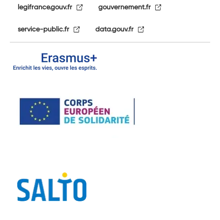
legifrance.gouv.fr
gouvernement.fr
service-public.fr
data.gouv.fr