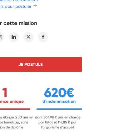
ls pour postuler
r cette mission
E-mail
Linkedin
Twitter
Facebook
JE POSTULE
1
620€
ience unique 
 d'indemnisation 
ns élargie à 30 ans en
dont 504,98 € pris en charge
 de handicap, sans
par l'Etat et 114,85 € par
ion de diplôme
l'organisme d'accueil