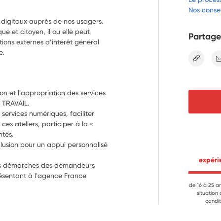
Nos consei
s digitaux auprès de nos usagers.
e et citoyen, il ou elle peut
Partage
tions externes d’intérêt général
e.
lien
n et l'appropriation des services 
 TRAVAIL.
s services numériques, faciliter 
ces ateliers, participer à la « 
ntés.
nclusion pour un appui personnalisé 
 expér
s les démarches des demandeurs 
ésentant à l'agence France 
de 16 à 25 a
situation
condit