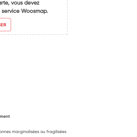
arte, vous devez
du service Woosmap.
SER
ement
sonnes marginalisées ou fragilisées