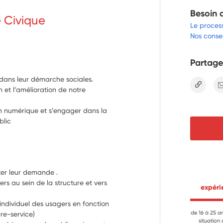
Besoin 
e Civique
Le proces
Nos consei
Partage
dans leur démarche sociales.
lien
et l’amélioration de notre
 numérique et s’engager dans la
ublic
uter leur demande .
agers au sein de la structure et vers 
 expér
individuel des usagers en fonction 
de 16 à 25 a
re-service)
situation