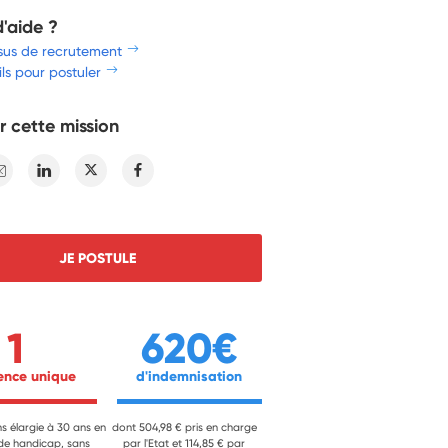
d'aide ?
sus de recrutement
ls pour postuler
r cette mission
E-mail
Linkedin
Twitter
Facebook
JE POSTULE
1
620€
ience unique 
 d'indemnisation 
ns élargie à 30 ans en
dont 504,98 € pris en charge
 de handicap, sans
par l'Etat et 114,85 € par