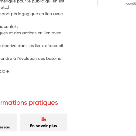
umérique pour le public qui en est 
condit
éloigné (seniors, personnes en précarité, etc.) 
 support pédagogique en lien avec 
fiche, flyers…) 
acun(e) :
ques et des actions en lien avec 
ollective dans les lieux d’accueil 
épondre à l’évolution des besoins 
iale    
formations pratiques
En savoir plus
réseau