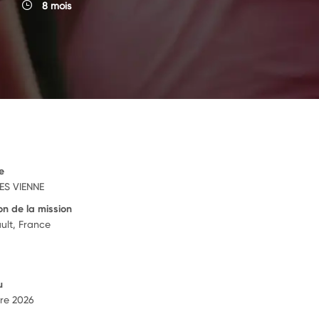
8 mois
e
ES VIENNE
on de la mission
ult, France
u
re 2026