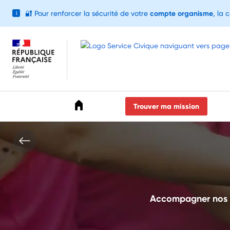
🔐
Pour renforcer la sécurité de votre
compte organisme
, la 
i
Accéder au menu
Accéder au contenu
Accéder au pied de page
Trouver ma mission
Accompagner nos a