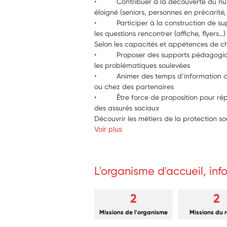
•          Contribuer à la découverte du n
•          Participer à la construction de
les questions rencontrer (af
Selon les capacités et appétences de ch
•          Proposer des supports pédagogi
les problématiques soulevées 
•          Animer des temps d’information c
ou chez des partenaires 
•          Être force de proposition pour r
des assurés sociaux
Découvrir les métiers de la protection soc
Voir plus
L'organisme d'accueil, in
2
2
Missions de l'organisme
Missions du 