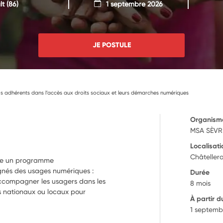
lt
(86)
1 septembre 2026
JE POSTULE
adhérents dans l’accès aux droits sociaux et leurs démarches numériques
Organism
MSA SÈVR
Localisati
Châtellera
re un programme
nés des usages numériques :
Durée
 accompagner les usagers dans les
8 mois
s nationaux ou locaux pour
À partir d
1 septemb