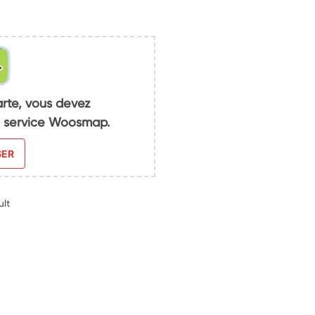
arte, vous devez
du service Woosmap.
SER
ult