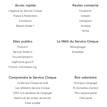
Accès rapide
Restez connecté
L'Agence du Service Civique
Facebook
Presse & Publication
Linkedin
Connexion
Instagram
Besoin d'aide ?
Youtube
TikTok
Sites publics
Le MAG du Service Civique
France.fr
Témoignages
Service-Public.fr
Actualités
Gouvernement.fr
Legifrance.gouv.fr
France-volontaires.org
Comprendre le Service Civique
Être volontaire
Le Service Civique en bref
Pourquoi s'engager
Les référents Service Civique
10 domaines d'action
Offrir à la jeunesse de s'engager
Mon espace jeune
Renforcer les acteur de terrain
FAQ jeune
Faire société