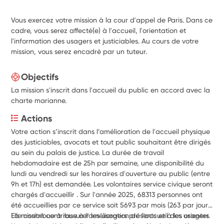
Vous exercez votre mission à la cour d'appel de Paris. Dans ce
cadre, vous serez affecté(e) à l'accueil, l'orientation et
l'information des usagers et justiciables. Au cours de votre
mission, vous serez encadré par un tuteur.
Objectifs
La mission s'inscrit dans l'accueil du public en accord avec la
charte marianne.
Actions
Votre action s’inscrit dans l’amélioration de l'accueil physique 
des justiciables, avocats et tout public souhaitant être dirigés 
au sein du palais de justice. La durée de travail 
hebdomadaire est de 25h par semaine, une disponibilité du 
lundi au vendredi sur les horaires d'ouverture au public (entre 
9h et 17h) est demandée. Les volontaires service civique seront 
chargés d'accueillir . Sur l'année 2025, 68313 personnes ont 
été accueillies par ce service soit 5693 par mois (263 par jour). 
La mission contribue à l’amélioration de l’accueil des usagers 
Elle contribue à rassurer les usagers présents et à les orienter. 