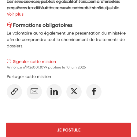
dans les services publics en facilitant les démarches des 
Les services civiques ont également vocation à mener les 
personnes en difficulté : personnes à mobilité réduite, 
enquêtes de satisfaction dans le cadre de service public.
personnes âgées, femmes enceintes, personnes avec enfants, 
Voir plus
usagers en difficulté sociale, personnes ne maitrisant pas ou 
Formations obligatoires
peu la langue française. 
Le volontaire aura également une présentation du ministère
afin de comprendre tout le cheminement de traitements de
dossiers.
Signaler cette mission
Annonce n°M260013099 publiée le
10 juin 2026
Partager cette mission
JE POSTULE