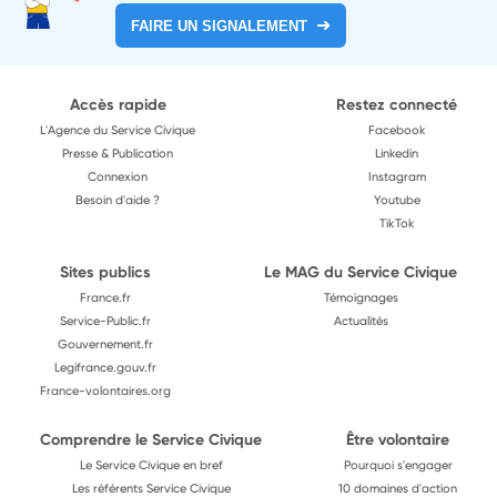
FAIRE UN SIGNALEMENT
Accès rapide
Restez connecté
L'Agence du Service Civique
Facebook
Presse & Publication
Linkedin
Connexion
Instagram
Besoin d'aide ?
Youtube
TikTok
Sites publics
Le MAG du Service Civique
France.fr
Témoignages
Service-Public.fr
Actualités
Gouvernement.fr
Legifrance.gouv.fr
France-volontaires.org
Comprendre le Service Civique
Être volontaire
Le Service Civique en bref
Pourquoi s'engager
Les référents Service Civique
10 domaines d'action