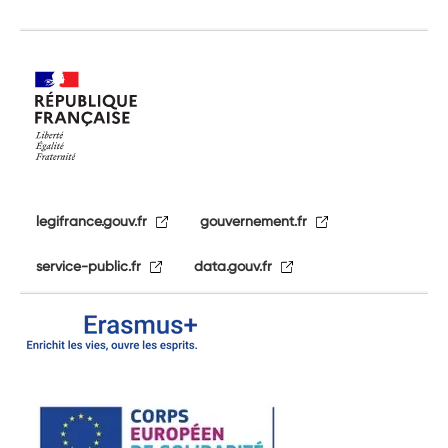
legifrance.gouv.fr
gouvernement.fr
service-public.fr
data.gouv.fr