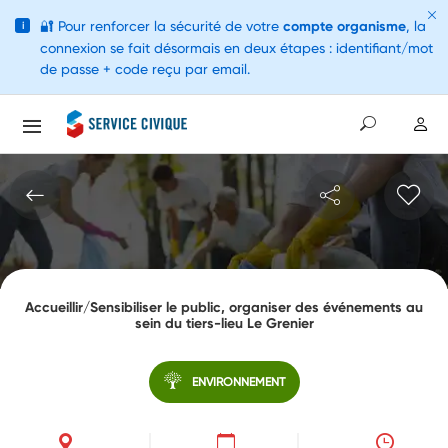
🔐
Pour renforcer la sécurité de votre
compte organisme
, la
i
connexion se fait désormais en deux étapes : identifiant/mot
de passe + code reçu par email.
Accueillir/Sensibiliser le public, organiser des événements au
sein du tiers-lieu Le Grenier
ENVIRONNEMENT