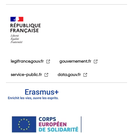
legifrance.gouv.fr
gouvernement.fr
service-public.fr
data.gouv.fr