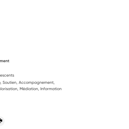
ement
lescents
ie, Soutien, Accompagnement,
alorisation, Médiation, Information