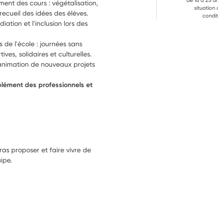
de 16 à 25 a
nt des cours : végétalisation, 
situation
ecueil des idées des élèves.
condit
ation et l'inclusion lors des 
s de l'école : journées sans 
ves, solidaires et culturelles.
'animation de nouveaux projets 
plément des professionnels et 
ras proposer et faire vivre de
ipe.