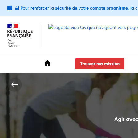
🔐
Pour renforcer la sécurité de votre
compte organisme
, la 
i
Accéder au menu
Accéder au contenu
Accéder au pied de page
Trouver ma mission
Agir avec