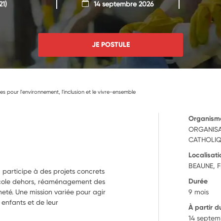
21)
14 septembre 2026
JE POSTULE
ves pour l'environnement, l'inclusion et le vivre-ensemble
Organism
ORGANISA
CATHOLI
Localisati
BEAUNE, 
 participe à des projets concrets
Durée
 école dehors, réaménagement des
neté. Une mission variée pour agir
9 mois
 enfants et de leur
À partir d
14 septem