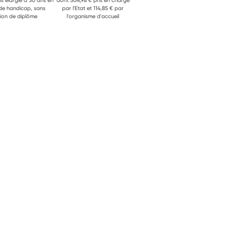
ns élargie à 30 ans en
dont 504,98 € pris en charge
 de handicap, sans
par l'Etat et 114,85 € par
ion de diplôme
l'organisme d'accueil