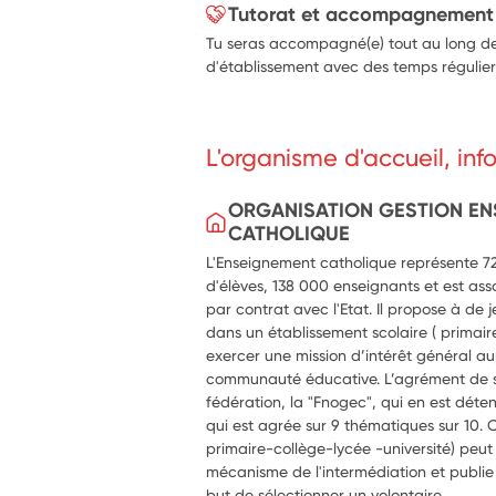
Tutorat et accompagnement
Tu seras accompagné(e) tout au long de 
d'établissement avec des temps régulier
L'organisme d'accueil, in
ORGANISATION GESTION E
CATHOLIQUE
L'Enseignement catholique représente 720
d'élèves, 138 000 enseignants et est ass
par contrat avec l'Etat. Il propose à de
dans un établissement scolaire ( primaire,
exercer une mission d’intérêt général au
communauté éducative. L’agrément de se
fédération, la "Fnogec", qui en est déte
qui est agrée sur 9 thématiques sur 10. 
primaire-collège-lycée -université) peut a
mécanisme de l'intermédiation et publie a
but de sélectionner un volontaire.