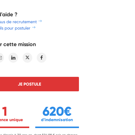
d'aide ?
sus de recrutement
ls pour postuler
r cette mission
E-mail
Linkedin
Twitter
Facebook
JE POSTULE
1
620€
ience unique 
 d'indemnisation 