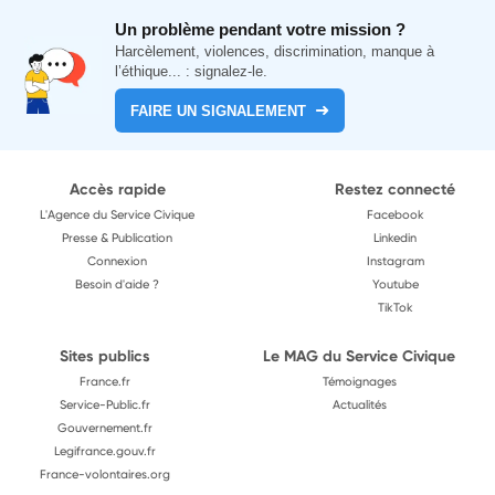
Un problème pendant votre mission ?
Harcèlement, violences, discrimination, manque à
l’éthique... : signalez-le.
FAIRE UN SIGNALEMENT
Accès rapide
Restez connecté
L'Agence du Service Civique
Facebook
Presse & Publication
Linkedin
Connexion
Instagram
Besoin d'aide ?
Youtube
TikTok
Sites publics
Le MAG du Service Civique
France.fr
Témoignages
Service-Public.fr
Actualités
Gouvernement.fr
Legifrance.gouv.fr
France-volontaires.org