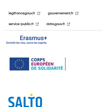
legifrance.gouv.fr
gouvernement.fr
service-public.fr
data.gouv.fr