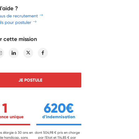
d'aide ?
sus de recrutement
ls pour postuler
r cette mission
E-mail
Linkedin
Twitter
Facebook
JE POSTULE
1
620€
ience unique 
 d'indemnisation 
ns élargie à 30 ans en
dont 504,98 € pris en charge
 de handicap, sans
par l'Etat et 114,85 € par