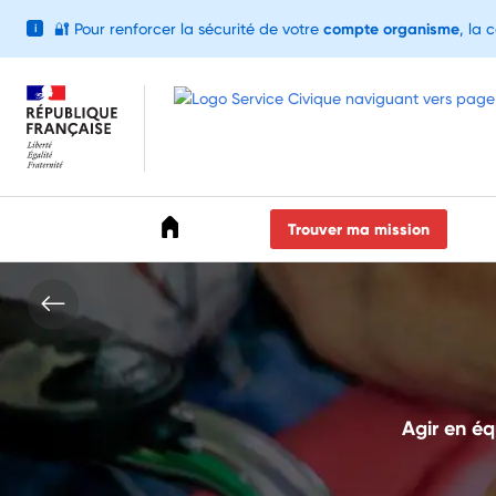
🔐
Pour renforcer la sécurité de votre
compte organisme
, la 
i
Accéder au menu
Accéder au contenu
Accéder au pied de page
Trouver ma mission
Agir en éq