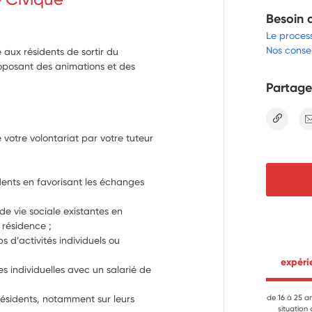
Besoin 
Le proces
Nos consei
 aux résidents de sortir du
roposant des animations et des
Partage
lien
otre volontariat par votre tuteur 
n de la Résidence Heol. 
dents en favorisant les échanges 
de vie sociale existantes en 
 résidence ;
 d’activités individuels ou 
 expér
 individuelles avec un salarié de 
ésidents, notamment sur leurs 
de 16 à 25 a
situation