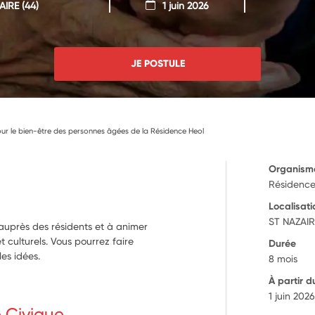
AIRE
(44)
1 juin 2026
JE POSTULE
our le bien-être des personnes âgées de la Résidence Heol
Organism
Résidenc
Localisati
ST NAZAIR
 auprès des résidents et à animer
t culturels. Vous pourrez faire
Durée
les idées.
8 mois
À partir d
1 juin 202
e Civique