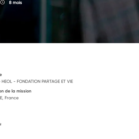
8 mois
e
e HEOL - FONDATION PARTAGE ET VIE
on de la mission
E, France
u
6