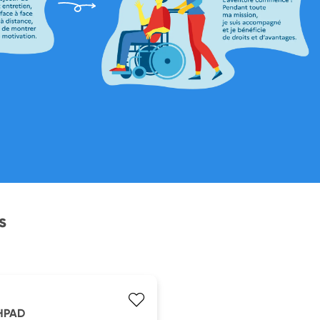
s
EHPAD