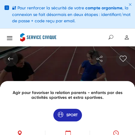
🔐
Pour renforcer la sécurité de votre
compte organisme
, la
i
connexion se fait désormais en deux étapes : identifiant/mot
de passe + code reçu par email.
Agir pour favoriser la relation parents - enfants par des
activités sportives et extra sportives.
SPORT