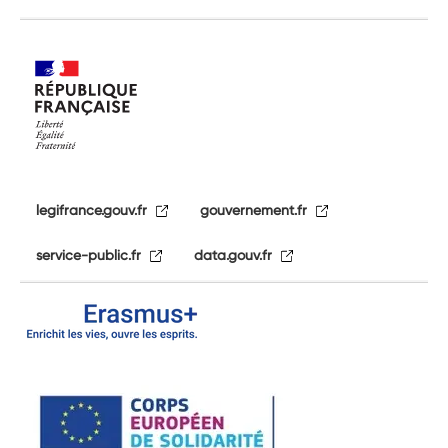
legifrance.gouv.fr
gouvernement.fr
service-public.fr
data.gouv.fr