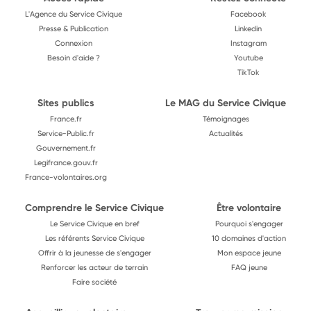
L'Agence du Service Civique
Facebook
Presse & Publication
Linkedin
Connexion
Instagram
Besoin d'aide ?
Youtube
TikTok
Sites publics
Le MAG du Service Civique
France.fr
Témoignages
Service-Public.fr
Actualités
Gouvernement.fr
Legifrance.gouv.fr
France-volontaires.org
Comprendre le Service Civique
Être volontaire
Le Service Civique en bref
Pourquoi s'engager
Les référents Service Civique
10 domaines d'action
Offrir à la jeunesse de s'engager
Mon espace jeune
Renforcer les acteur de terrain
FAQ jeune
Faire société