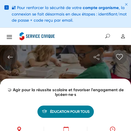
🔐
Pour renforcer la sécurité de votre
compte organisme
, la
i
connexion se fait désormais en deux étapes : identifiant/mot
de passe + code reçu par email.
🤝 Agir pour la réussite scolaire et favoriser l'engagement de
lycéen⋅ne⋅s
ÉDUCATION POUR TOUS