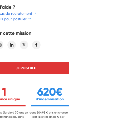
d'aide ?
sus de recrutement
ls pour postuler
r cette mission
E-mail
Linkedin
Twitter
Facebook
JE POSTULE
1
620€
ience unique 
 d'indemnisation 
ns élargie à 30 ans en
dont 504,98 € pris en charge
 de handicap, sans
par l'Etat et 114,85 € par