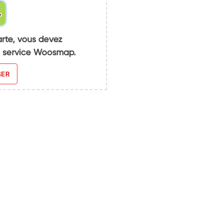
arte, vous devez
du service Woosmap.
SER