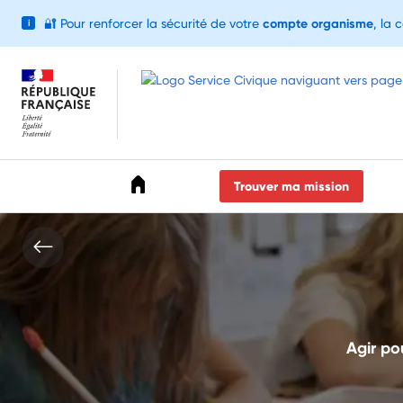
🔐
Pour renforcer la sécurité de votre
compte organisme
, la 
i
Accéder au menu
Accéder au contenu
Accéder au pied de page
Trouver ma mission
Agir po