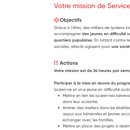
Votre mission de Servic
Objectifs
Grâce à l’Afev, des milliers de lycéens
accompagner
des jeunes en difficulté s
quartiers populaires
. En luttant contre l
sociales, elles·ils agissent pour
une sociét
Actions
Votre mission est de 24 heures par sema
Participer à la mise en œuvre du prog
lycéen·ne et un·e jeune en difficulté scola
Mettre en lien les lycéen·nes bénévol
dans leur scolarité.
Animer des ateliers dans les établis
appui aux bénévoles et jeunes acco
échanger avec les familles.
Mettre en place des projets à destin