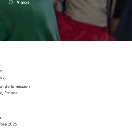
9 mois
e
ecy
on de la mission
e, France
u
bre 2026