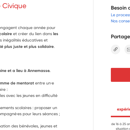
e Civique
Besoin 
Le proces
Nos consei
 s’engagent chaque année pour
colaire
et créer du lien dans
les
Partage
es inégalités éducatives et
é plus juste et plus solidaire
.
lien
ine et a lieu à Annemasse.
ramme de mentorat
 entre un·e 
ire :
es avec les jeunes en difficulté 
sements scolaires : proposer un 
 expér
mpagné·es pour leurs séances ; 
de 16 à 25 a
ation des bénévoles, jeunes et 
situation