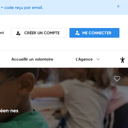
e + code reçu par email.
CRÉER UN COMPTE
ME CONNECTER
nt
Accueillir un volontaire
L'Agence
céen⋅nes