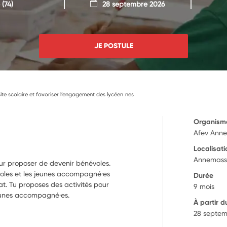
(74)
28 septembre 2026
JE POSTULE
site scolaire et favoriser l’engagement des lycéen⋅nes
Organism
Afev Ann
Localisati
Annemass
eur proposer de devenir bénévoles.
voles et les jeunes accompagné·es
Durée
at. Tu proposes des activités pour
9 mois
 jeunes accompagné·es.
À partir d
28 septem