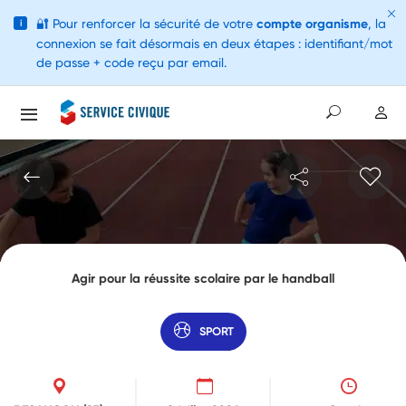
🔐
Pour renforcer la sécurité de votre
compte organisme
, la
i
connexion se fait désormais en deux étapes : identifiant/mot
de passe + code reçu par email.
Agir pour la réussite scolaire par le handball
SPORT