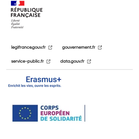
legifrance.gouv.fr
gouvernement.fr
service-public.fr
data.gouv.fr