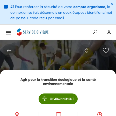
🔐
Pour renforcer la sécurité de votre
compte organisme
, la
i
connexion se fait désormais en deux étapes : identifiant/mot
de passe + code reçu par email.
Agir pour la transition écologique et la santé
environnementale
ENVIRONNEMENT