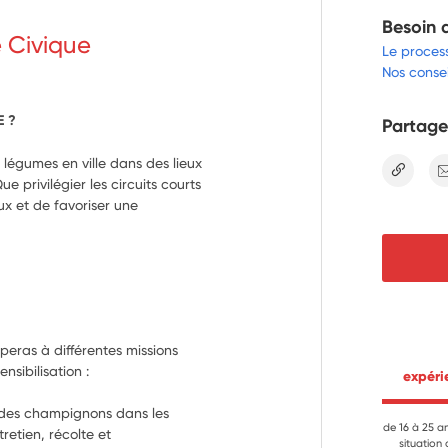
Besoin 
e Civique
Le proces
Nos consei
E ?
Partage
s légumes en ville dans des lieux
lien
 privilégier les circuits courts
ux et de favoriser une
peras à différentes missions 
nsibilisation :
 expér
t des champignons dans les 
de 16 à 25 a
etien, récolte et 
situation