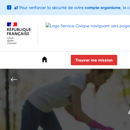
🔐
Pour renforcer la sécurité de votre
compte organisme
, la 
i
Accéder au menu
Accéder au contenu
Accéder au pied de page
Trouver ma mission