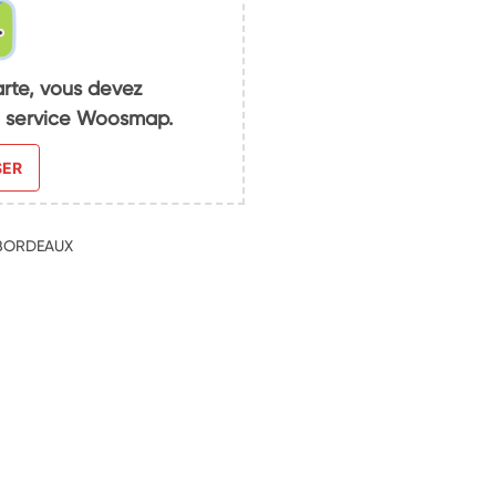
arte, vous devez
du service Woosmap.
SER
0 BORDEAUX