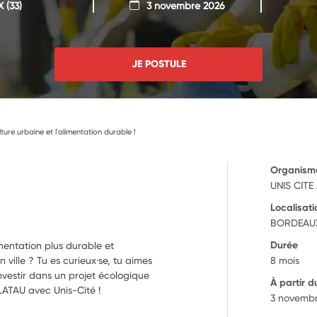
X
(33)
3 novembre 2026
JE POSTULE
lture urbaine et l'alimentation durable !
Organism
UNIS CITE
Localisati
BORDEAUX
Durée
mentation plus durable et
ville ? Tu es curieux·se, tu aimes
8 mois
'investir dans un projet écologique
À partir d
 PLATAU avec Unis-Cité !
3 novemb