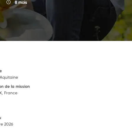
8 mois
e
 Aquitaine
on de la mission
, France
u
re 2026