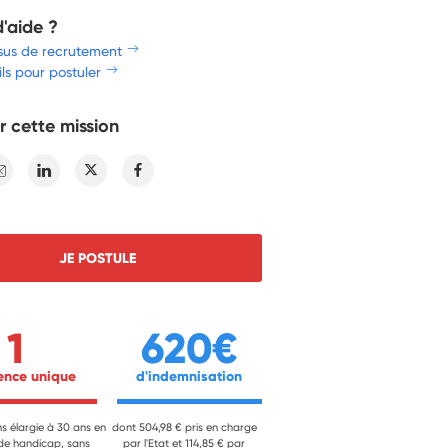
d'aide ?
sus de recrutement
ls pour postuler
r cette mission
E-mail
Linkedin
Twitter
Facebook
JE POSTULE
1
620€
ience unique 
 d'indemnisation 
ns élargie à 30 ans en
dont 504,98 € pris en charge
 de handicap, sans
par l'Etat et 114,85 € par