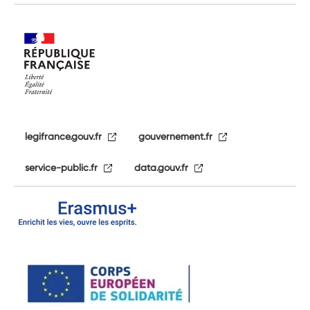
legifrance.gouv.fr
gouvernement.fr
service-public.fr
data.gouv.fr