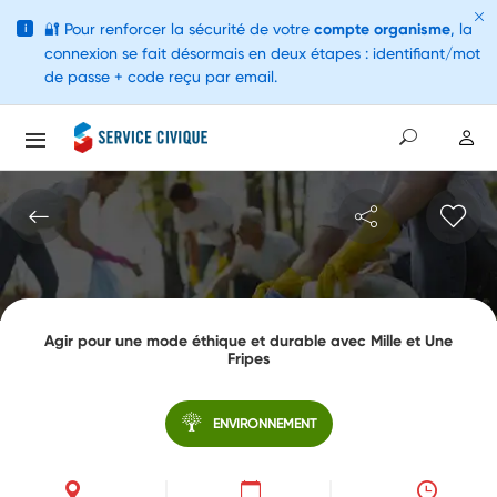
🔐
Pour renforcer la sécurité de votre
compte organisme
, la
i
connexion se fait désormais en deux étapes : identifiant/mot
de passe + code reçu par email.
Agir pour une mode éthique et durable avec Mille et Une
Fripes
ENVIRONNEMENT