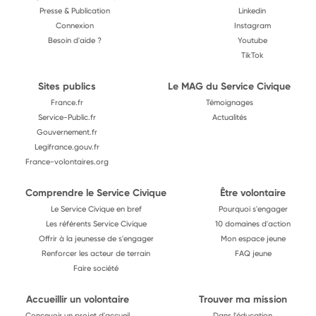
Presse & Publication
Linkedin
Connexion
Instagram
Besoin d'aide ?
Youtube
TikTok
Sites publics
Le MAG du Service Civique
France.fr
Témoignages
Service-Public.fr
Actualités
Gouvernement.fr
Legifrance.gouv.fr
France-volontaires.org
Comprendre le Service Civique
Être volontaire
Le Service Civique en bref
Pourquoi s'engager
Les référents Service Civique
10 domaines d'action
Offrir à la jeunesse de s'engager
Mon espace jeune
Renforcer les acteur de terrain
FAQ jeune
Faire société
Accueillir un volontaire
Trouver ma mission
Concevoir un projet d'accueil
Dans l'éducation