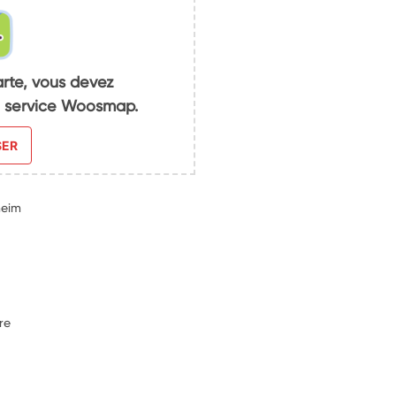
arte, vous devez
du service Woosmap.
SER
heim
re