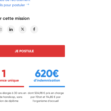
ls pour postuler
r cette mission
E-mail
Linkedin
Twitter
Facebook
JE POSTULE
1
620€
ience unique 
 d'indemnisation 
ns élargie à 30 ans en
dont 504,98 € pris en charge
 de handicap, sans
par l'Etat et 114,85 € par
ion de diplôme
l'organisme d'accueil