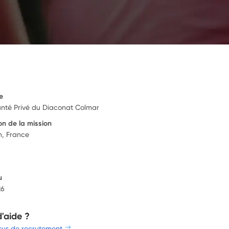
e
anté Privé du Diaconat Colmar
on de la mission
m, France
u
26
d'aide ?
sus de recrutement