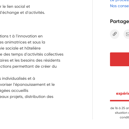
Nos consei
le lien social et
'échange et d'activités.
Partage
lien
ns t à l'innovation en 
s animatrices et sous la 
ie sociale et hôtelière
 des temps d'activités collectives 
res et les besoins des résidents 
actions permettant de créer du 
individualisés et à 
oriser l'épanouissement et le 
gées accueillis
 expér
aux projets, distribution des 
de 16 à 25 a
situation
condit