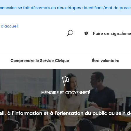
connexion se fait désormais en deux étapes : identifiant/mot de pass
Faire un signaleme
Comprendre le Service Civique
Être volontaire
MÉMOIRE ET CITOYENNETÉ
il, à l'information et à l'orientation du public au sein d