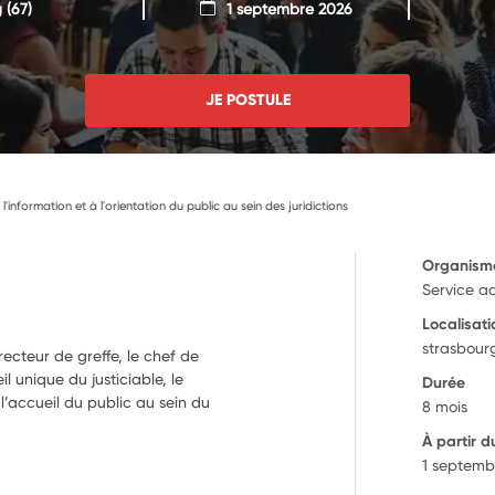
g
(67)
1 septembre 2026
JE POSTULE
à l'information et à l'orientation du public au sein des juridictions
Organism
Service ad
Localisati
strasbour
irecteur de greffe, le chef de
il unique du justiciable, le
Durée
 l’accueil du public au sein du
8 mois
À partir d
1 septemb