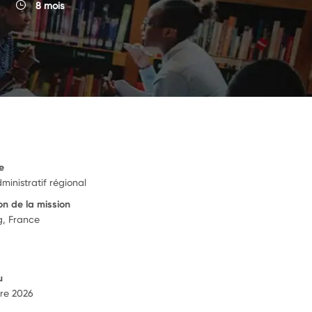
8 mois
e
ministratif régional
on de la mission
g, France
u
re 2026