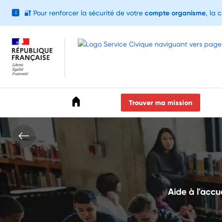
🔐
Pour renforcer la sécurité de votre
compte organisme
, la 
i
Accéder au menu
Accéder au contenu
Accéder au pied de page
Trouver ma mission
Aide à l'accue