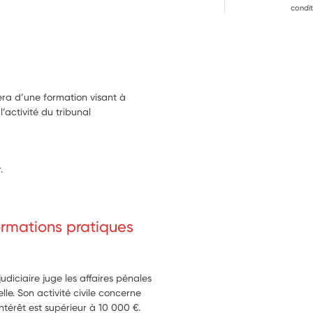
condit
iera d’une formation visant à
activité du tribunal
.
formations pratiques
l
diciaire juge les affaires pénales
lle. Son activité civile concerne
l'intérêt est supérieur à 10 000 €.