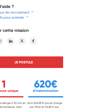
d'aide ?
sus de recrutement
ls pour postuler
r cette mission
E-mail
Linkedin
Twitter
Facebook
JE POSTULE
1
620€
ience unique 
 d'indemnisation 
ns élargie à 30 ans en
dont 504,98 € pris en charge
 de handicap, sans
par l'Etat et 114,85 € par