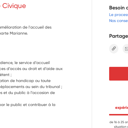
e Civique
Besoin 
Le proces
Nos consei
amélioration de l'accueil des
harte Marianne.
Partage
lien
udience, le service d’accueil 
ces d’accès au droit et d’aide aux 
étent ;
ation de handicap ou toute 
 déplacements au sein du tribunal ;
s et du public à l’occasion de 
par le public et contribuer à la 
 expér
de 16 à 25 a
situation