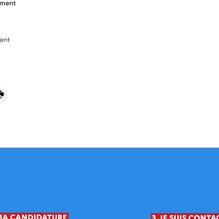
ement
ent