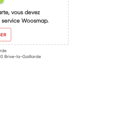
arte, vous devez
du service Woosmap.
SER
arde
0 Brive-la-Gaillarde