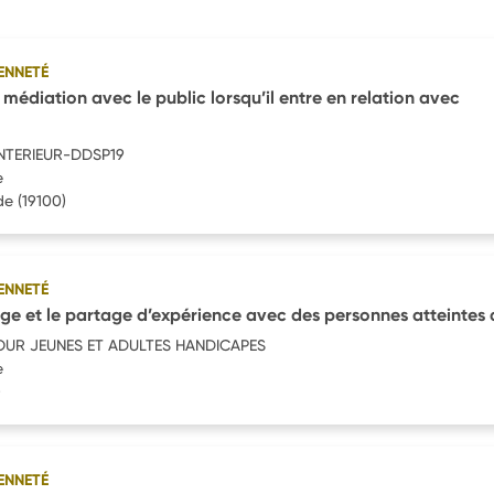
ENNETÉ
édiation avec le public lorsqu’il entre en relation avec
INTERIEUR-DDSP19
e
de
(19100)
ENNETÉ
nge et le partage d’expérience avec des personnes atteintes
OUR JEUNES ET ADULTES HANDICAPES
e
)
ENNETÉ