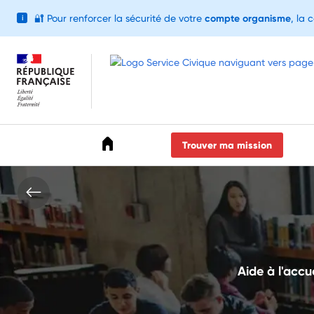
🔐
Pour renforcer la sécurité de votre
compte organisme
, la 
i
Accéder au menu
Accéder au contenu
Accéder au pied de page
Trouver ma mission
Aide à l'accue