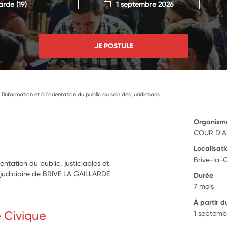
larde
(19)
1 septembre 2026
JE POSTULE
à l'information et à l'orientation du public au sein des juridictions
Organism
COUR D'A
Localisati
Brive-la-G
rientation du public, justiciables et
al judiciaire de BRIVE LA GAILLARDE
Durée
7 mois
À partir d
e Civique
1 septemb