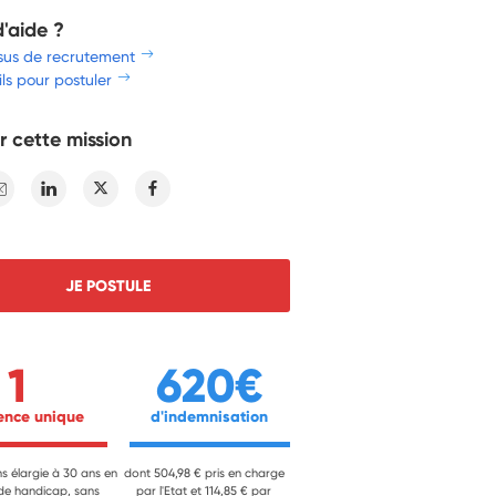
d'aide ?
sus de recrutement
ls pour postuler
r cette mission
E-mail
Linkedin
Twitter
Facebook
JE POSTULE
1
620€
ience unique 
 d'indemnisation 
ns élargie à 30 ans en
dont 504,98 € pris en charge
 de handicap, sans
par l'Etat et 114,85 € par