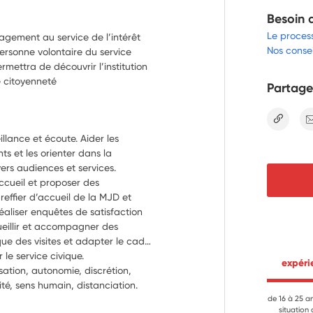
Besoin 
Le proces
gagement au service de l’intérêt
Nos consei
personne volontaire du service
rmettra de découvrir l’institution
e citoyenneté
Partage
lien
illance et écoute. Aider les 
s et les orienter dans la 
vers audiences et services. 
accueil et proposer des 
reffier d’accueil de la MJD et 
éaliser enquêtes de satisfaction 
eillir et accompagner des 
que des visites et adapter le cadre 
aux besoins du jeune public. Représenter le service civique. 
 expér
ation, autonomie, discrétion, 
té, sens humain, distanciation.
de 16 à 25 a
situation