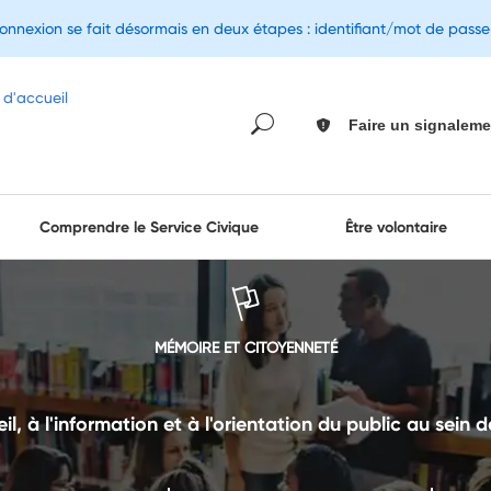
connexion se fait désormais en deux étapes : identifiant/mot de pass
Faire un signaleme
Comprendre le Service Civique
Être volontaire
MÉMOIRE ET CITOYENNETÉ
il, à l'information et à l'orientation du public au sein d