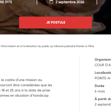
TRE
(971)
2 septembre 2026
JE POSTULE
à l'information et à l'orientation du public au tribunal judiciaire Pointe-à-Pitre
Organism
COUR D'A
Localisati
POINTE-A-
s le cadre d'une mission au
pourront être considérées que les
Durée
18 et 25 ans à la date de prise
6 mois
sonnes en situation d’handicap
À partir d
2 septemb