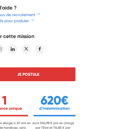
d'aide ?
sus de recrutement
ls pour postuler
r cette mission
E-mail
Linkedin
Twitter
Facebook
JE POSTULE
1
620€
ience unique 
 d'indemnisation 
ns élargie à 30 ans en
dont 504,98 € pris en charge
 de handicap, sans
par l'Etat et 114,85 € par