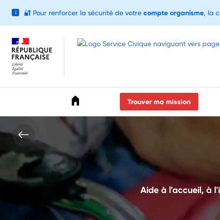
🔐
Pour renforcer la sécurité de votre
compte organisme
, la 
i
Accéder au menu
Accéder au contenu
Accéder au pied de page
Trouver ma mission
Aide à l'accueil, à l