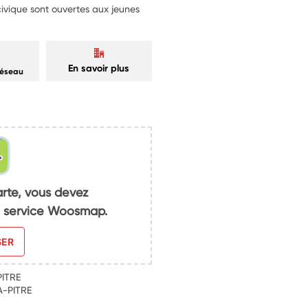
 civique sont ouvertes aux jeunes
En savoir plus
réseau
arte, vous devez
du service Woosmap.
SER
PITRE
A-PITRE