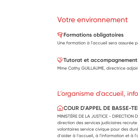
identifier les problématiques récurre
propositions d’amélioration en coor
Accueil des personnes invitées à c
Votre environnement
rentrée, audience solennelle).
participer à toutes actions d'accuei
ou groupes d'élèves) dans le cadre d
Formations obligatoires
l'institution judiciaire)
Une formation à l'accueil sera assurée 
Tutorat et accompagnement
Mme Cathy GUILLAUME, directrice adjoint
L'organisme d'accueil, in
COUR D'APPEL DE BASSE-T
MINISTÈRE DE LA JUSTICE - DIRECTION D
direction des services judiciaires recrute
volontaires service civique pour des dur
d'aider à l'accueil, à l'information et à l