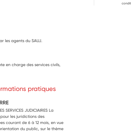
ntes de l’accueil et formuler des 
condit
dination avec son tuteur
ertains évènements (audience de 
l des groupes scolaires (classes 
e visites liées à la découverte de 
par les agents du SAUJ.
e en charge des services civils,
formations pratiques
ERRE
ES SERVICES JUDICIAIRES La
 pour les juridictions des
ées courant de 6 à 12 mois, en vue
'orientation du public, sur le thème