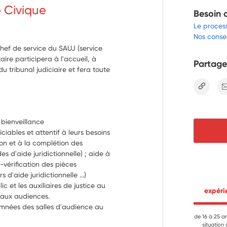
e Civique
Besoin 
Le proces
Nos consei
 chef de service du SAUJ (service
taire participera à l'accueil, à
Partage
du tribunal judiciaire et fera toute
lien
t bienveillance
ciables et attentif à leurs besoins 
on et à la complétion des 
'aide juridictionnelle) ; aide à 
-vérification des pièces 
 d'aide juridictionnelle ...)
c et les auxiliaires de justice au 
 expér
e aux audiences.
nées des salles d'audience au 
de 16 à 25 a
situation