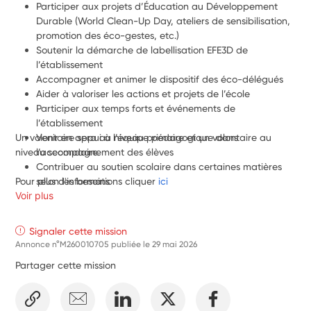
Participer aux projets d’Éducation au Développement 
Durable (World Clean-Up Day, ateliers de sensibilisation, 
promotion des éco-gestes, etc.)
Soutenir la démarche de labellisation EFE3D de 
l’établissement
Accompagner et animer le dispositif des éco-délégués
Aider à valoriser les actions et projets de l’école
Participer aux temps forts et événements de 
l’établissement
Un volontaire sera au niveau primaire et un volontaire au 
Venir en appui à l’équipe pédagogique dans 
l’accompagnement des élèves
niveau secondaire. 
Contribuer au soutien scolaire dans certaines matières 
Pour plus d'informations cliquer 
selon les besoins
ici
Voir plus
Participer à l’animation de la vie scolaire auprès des 
élèves du primaire et du secondaire
Accompagner les élèves dans un cadre éducatif 
Signaler cette mission
favorisant le vivre-ensemble et l’ouverture interculturelle
Annonce n°M260010705 publiée le
29 mai 2026
Participation ponctuelle à certaines activités pendant les 
Partager cette mission
vacances scolaires