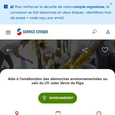
🔐
Pour renforcer la sécurité de votre
compte organisme
, la
i
connexion se fait désormais en deux étapes : identifiant/mot
de passe + code reçu par email.
Aide à l’amélioration des démarches environnementales au
sein du LFI Jules Verne de Riga
ENVIRONNEMENT