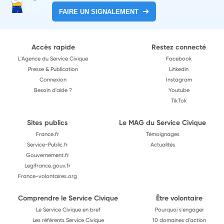
FAIRE UN SIGNALEMENT
Accès rapide
Restez connecté
L'Agence du Service Civique
Facebook
Presse & Publication
Linkedin
Connexion
Instagram
Besoin d'aide ?
Youtube
TikTok
Sites publics
Le MAG du Service Civique
France.fr
Témoignages
Service-Public.fr
Actualités
Gouvernement.fr
Legifrance.gouv.fr
France-volontaires.org
Comprendre le Service Civique
Être volontaire
Le Service Civique en bref
Pourquoi s'engager
Les référents Service Civique
10 domaines d'action