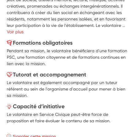
créatives, promenades ou échanges intergénérationnels. Il 
contribuera à créer du lien social en échangeant avec les 
résidents, notamment les personnes isolées, et en favorisant 
leur participation à la vie de l’établissement. Le volontaire 
pourra également participer à la préparation des fêtes, 
Voir plus
événements et décorations, accompagner les sorties ou 
Formations obligatoires
repas à thème, et proposer de nouvelles idées d’animations 
Pendant sa mission, le volontaire bénéficiera d'une formation
selon ses envies et ses compétences. Toujours encadré par 
PSC, une formation citoyenne et de formations continues en
l’équipe, il agira dans une démarche de bienveillance, 
lien avec la mission.
d’écoute et de convivialité afin de contribuer au bien-être 
des résidents.
Tutorat et accompagnement
Le volontaire est également accompagné par un tuteur
référent au sein de l'organisme d'accueil pour mener à bien
sa mission.
Capacité d’initiative
Le volontaire en Service Civique peut-être force de
proposition et faire évoluer le contenu de sa mission.
Signaler cette mission