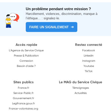
Un problème pendant votre mission ?
Harcèlement, violences, discrimination, manque à
l’éthique... : signalez-le.
FAIRE UN SIGNALEMENT
Accès rapide
Restez connecté
L'Agence du Service Civique
Facebook
Presse & Publication
Linkedin
Connexion
Instagram
Besoin d'aide ?
Youtube
TikTok
Sites publics
Le MAG du Service Civique
France.fr
Témoignages
Service-Public.fr
Actualités
Gouvernement.fr
Legifrance.gouv.fr
France-volontaires.org