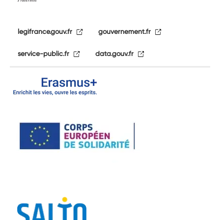
legifrance.gouv.fr
gouvernement.fr
service-public.fr
data.gouv.fr