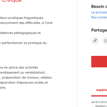
Besoin 
Le proces
Nos consei
eurs pratiques linguistiques.
ncontrent des difficultés, à l’oral
Partage
mpétences pédagogiques et
lien
rra perfectionner sa pratique du
re en place des activités 
fondissement ou remédiation), 
, préparation de travaux, ateliers 
réparation d’épreuves orales et 
aire.
 expér
de 16 à 25 a
situation