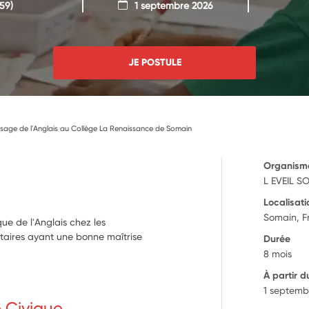
59)
1 septembre 2026
JE POSTULE
issage de l'Anglais au Collège La Renaissance de Somain
Organism
L EVEIL S
Localisati
Somain, F
que de l'Anglais chez les
ontaires ayant une bonne maîtrise
Durée
8 mois
À partir d
1 septemb
e Civique