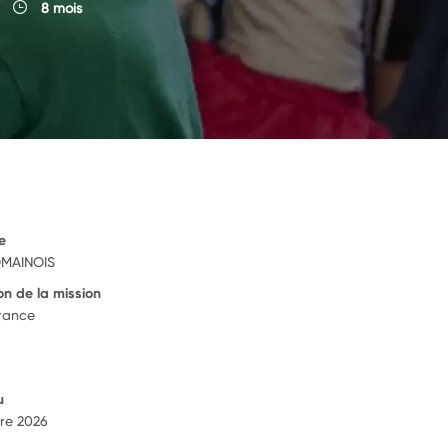
8 mois
e
OMAINOIS
on de la mission
rance
u
re 2026