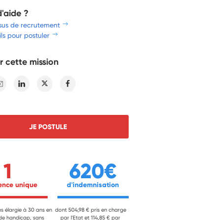
d'aide ?
sus de recrutement
ls pour postuler
r cette mission
E-mail
Linkedin
Twitter
Facebook
JE POSTULE
1
620€
ience unique 
 d'indemnisation 
ns élargie à 30 ans en
dont 504,98 € pris en charge
 de handicap, sans
par l'Etat et 114,85 € par