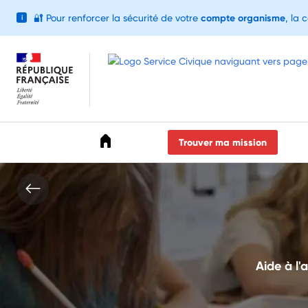
🔐
Pour renforcer la sécurité de votre
compte organisme
, la 
i
Accéder au menu
Accéder au contenu
Accéder au pied de page
Trouver ma mission
Aide à l