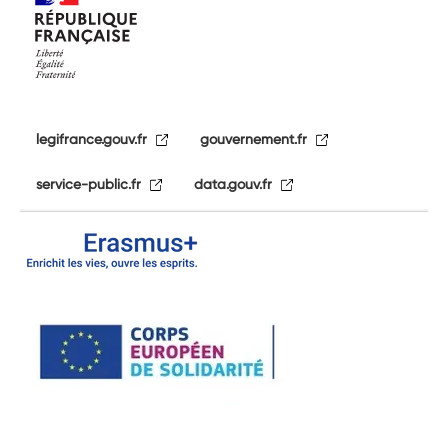
legifrance.gouv.fr
gouvernement.fr
service-public.fr
data.gouv.fr