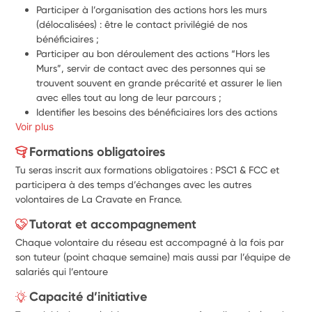
Participer à l’organisation des actions hors les murs 
(délocalisées) : être le contact privilégié de nos 
bénéficiaires ;
Participer au bon déroulement des actions “Hors les 
Murs”, servir de contact avec des personnes qui se 
trouvent souvent en grande précarité et assurer le lien 
avec elles tout au long de leur parcours ;
Identifier les besoins des bénéficiaires lors des actions 
Voir plus
d’accompagnement auxquelles ils participent et 
proposer à ces derniers de bénéficier d’autres des 
Formations obligatoires
actions lorsque cela est pertinent ;
Tu seras inscrit aux formations obligatoires : PSC1 & FCC et
Participer au suivi téléphonique des bénéficiaires pour 
participera à des temps d’échanges avec les autres
prendre des nouvelles ;
volontaires de La Cravate en France.
Tutorat et accompagnement
Chaque volontaire du réseau est accompagné à la fois par
son tuteur (point chaque semaine) mais aussi par l’équipe de
salariés qui l’entoure
Capacité d’initiative