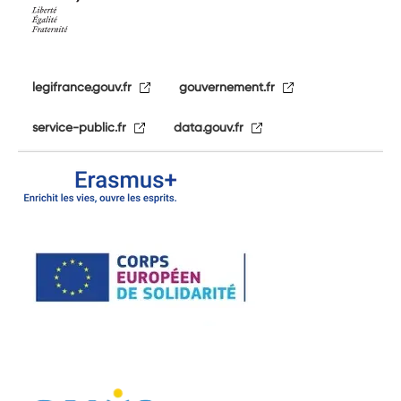
legifrance.gouv.fr
gouvernement.fr
service-public.fr
data.gouv.fr