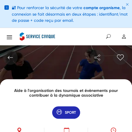
🔐
Pour renforcer la sécurité de votre
compte organisme
, la
i
connexion se fait désormais en deux étapes : identifiant/mot
de passe + code reçu par email.
Aide à l'organisation des tournois et évènements pour
contribuer à la dynamique associative
SPORT