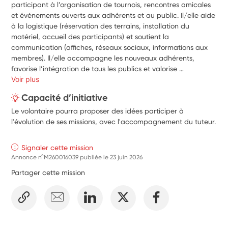
participant à l’organisation de tournois, rencontres amicales 
et événements ouverts aux adhérents et au public. Il/elle aide 
à la logistique (réservation des terrains, installation du 
matériel, accueil des participants) et soutient la 
communication (affiches, réseaux sociaux, informations aux 
membres). Il/elle accompagne les nouveaux adhérents, 
favorise l’intégration de tous les publics et valorise 
l’engagement des bénévoles. À travers ces actions, le/la 
Voir plus
volontaire promeut les valeurs du club : respect, inclusion et 
Capacité d’initiative
fair-play, tout en participant à la vie associative et à la 
Le volontaire pourra proposer des idées participer à
convivialité au sein du club de tennis.
l'évolution de ses missions, avec l'accompagnement du tuteur.
Signaler cette mission
Annonce n°M260016039 publiée le
23 juin 2026
Partager cette mission