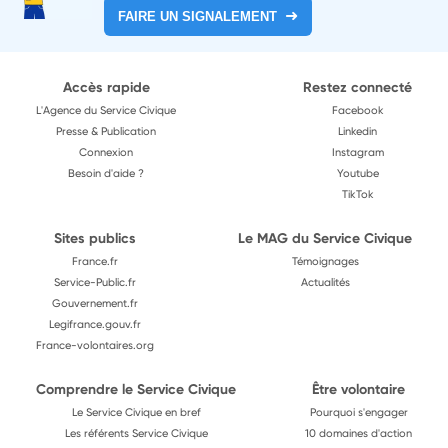
FAIRE UN SIGNALEMENT
Accès rapide
Restez connecté
L'Agence du Service Civique
Facebook
Presse & Publication
Linkedin
Connexion
Instagram
Besoin d'aide ?
Youtube
TikTok
Sites publics
Le MAG du Service Civique
France.fr
Témoignages
Service-Public.fr
Actualités
Gouvernement.fr
Legifrance.gouv.fr
France-volontaires.org
Comprendre le Service Civique
Être volontaire
Le Service Civique en bref
Pourquoi s'engager
Les référents Service Civique
10 domaines d'action