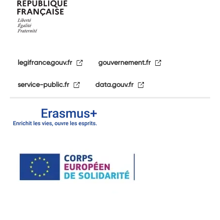
legifrance.gouv.fr
gouvernement.fr
service-public.fr
data.gouv.fr