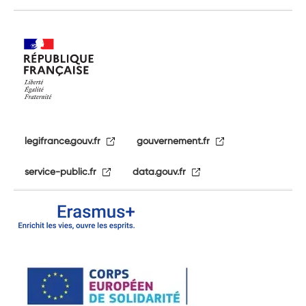
legifrance.gouv.fr
gouvernement.fr
service-public.fr
data.gouv.fr