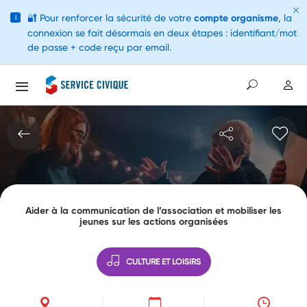
🔐
Pour renforcer la sécurité de votre
compte organisme
, la
i
connexion se fait désormais en deux étapes : identifiant/mot
de passe + code reçu par email.
Aider à la communication de l’association et mobiliser les
jeunes sur les actions organisées
CULTURE ET LOISIRS