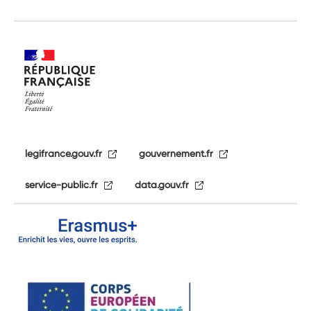
legifrance.gouv.fr
gouvernement.fr
service-public.fr
data.gouv.fr