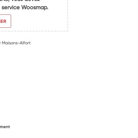
du service Woosmap.
SER
 Maisons-Alfort
ement