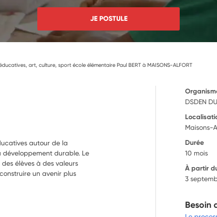
JE POSTULE
 éducatives, art, culture, sport école élémentaire Paul BERT à MAISONS-ALFORT
Organism
DSDEN DU
Localisati
Maisons-A
Durée
ducatives autour de la
 du développement durable. Le
10 mois
n des élèves à des valeurs
À partir d
construire un avenir plus
3 septemb
Besoin 
Le proces