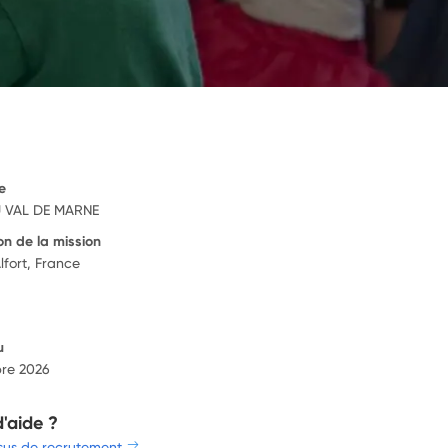
e
 VAL DE MARNE
on de la mission
lfort, France
u
re 2026
d'aide ?
sus de recrutement