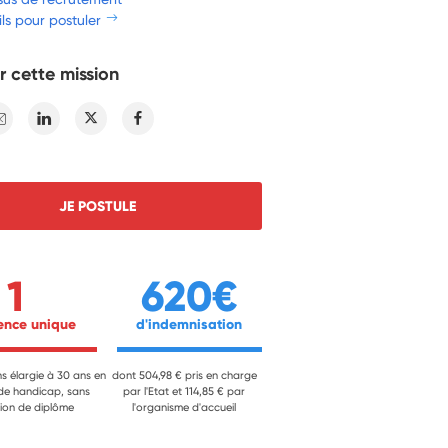
ls pour postuler
r cette mission
E-mail
Linkedin
Twitter
Facebook
JE POSTULE
1
620€
ience unique 
 d'indemnisation 
ns élargie à 30 ans en
dont 504,98 € pris en charge
 de handicap, sans
par l'Etat et 114,85 € par
ion de diplôme
l'organisme d'accueil