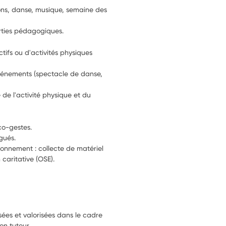
ions, danse, musique, semaine des 
rties pédagogiques.
tifs ou d'activités physiques 
vénements (spectacle de danse, 
 de l'activité physique et du 
co-gestes.
gués.
ronnement : collecte de matériel 
 caritative (OSE).
isées et valorisées dans le cadre
on tuteur.