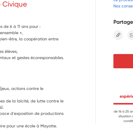
e Civique
Nos consei
Partage
s de 6 à 11 ans pour :
e ensemble »,
lien
bien-être, la coopération entre
es élèves,
entaux et gestes écoresponsables.
jeux, actions contre le 
 expér
s de la laïcité, de lutte contre le 
).
de 16 à 25 a
pace d'exposition de productions 
situation
condit
aire pour une école à Mayotte.