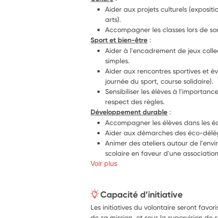
Aider aux projets culturels (exposit
arts).
Accompagner les classes lors de so
Sport et bien-être
 :
Aider à l'encadrement de jeux collec
simples.
Aider aux rencontres sportives et é
journée du sport, course solidaire).
Sensibiliser les élèves à l'importance
respect des règles.
Développement durable
 :
Accompagner les élèves dans les é
Aider aux démarches des éco-délé
Animer des ateliers autour de l'envi
scolaire en faveur d'une association
Voir plus
Capacité d’initiative
Les initiatives du volontaire seront favor
de sa mission, et sous la supervision de s