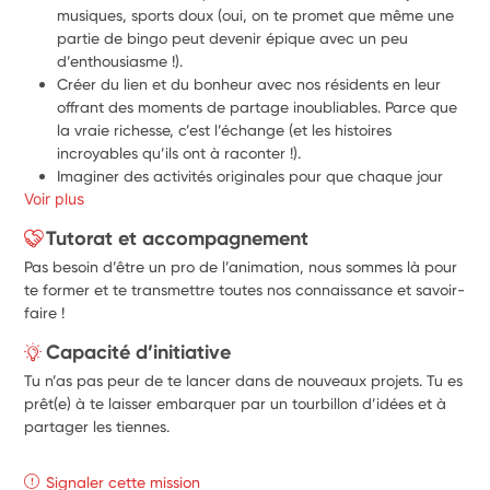
musiques, sports doux (oui, on te promet que même une 
partie de bingo peut devenir épique avec un peu 
d’enthousiasme !).
Créer du lien et du bonheur avec nos résidents en leur 
offrant des moments de partage inoubliables. Parce que 
la vraie richesse, c’est l’échange (et les histoires 
incroyables qu’ils ont à raconter !).
Imaginer des activités originales pour que chaque jour 
Voir plus
soit une nouvelle aventure (si tu rêves de créer le premier 
tournoi de belote inter-EHPAD, c’est le moment de 
Tutorat et accompagnement
proposer !).
Pas besoin d’être un pro de l’animation, nous sommes là pour
Accompagner nos sorties et événements…Même si tu n’as 
te former et te transmettre toutes nos connaissance et savoir-
aucune expérience… ? Pas de panique ! Tu n’as pas 
faire !
besoin d’être un(e) expert(e) en animation pour rejoindre 
notre équipe. Ce qu’on recherche, c’est quelqu’un de 
Capacité d’initiative
motivé(e), curieux(se) et surtout, plein(e) de passion pour 
Tu n’as pas peur de te lancer dans de nouveaux projets. Tu es
faire sourire les résidents et les collègues. 
prêt(e) à te laisser embarquer par un tourbillon d’idées et à
partager les tiennes.
Signaler cette mission