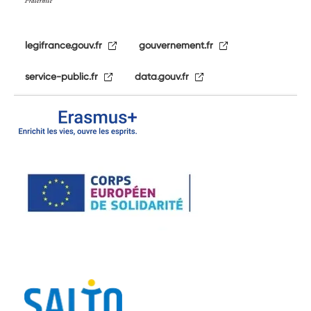
legifrance.gouv.fr
gouvernement.fr
service-public.fr
data.gouv.fr