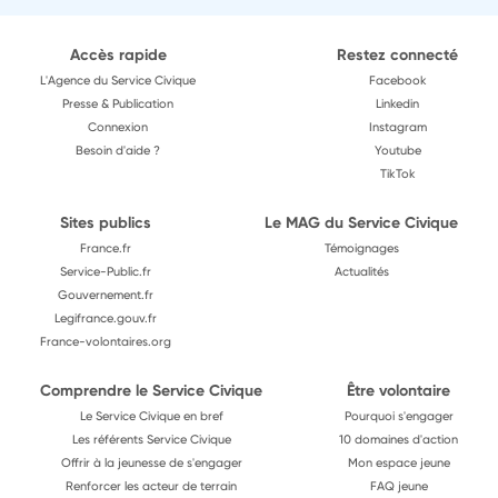
Accès rapide
Restez connecté
L'Agence du Service Civique
Facebook
Presse & Publication
Linkedin
Connexion
Instagram
Besoin d'aide ?
Youtube
TikTok
Sites publics
Le MAG du Service Civique
France.fr
Témoignages
Service-Public.fr
Actualités
Gouvernement.fr
Legifrance.gouv.fr
France-volontaires.org
Comprendre le Service Civique
Être volontaire
Le Service Civique en bref
Pourquoi s'engager
Les référents Service Civique
10 domaines d'action
Offrir à la jeunesse de s'engager
Mon espace jeune
Renforcer les acteur de terrain
FAQ jeune