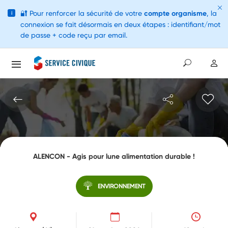
🔐
Pour renforcer la sécurité de votre
compte organisme
, la
i
connexion se fait désormais en deux étapes : identifiant/mot
de passe + code reçu par email.
ALENCON - Agis pour lune alimentation durable !
ENVIRONNEMENT