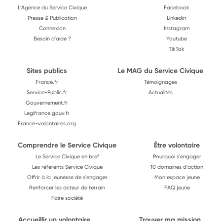
L'Agence du Service Civique
Facebook
Presse & Publication
Linkedin
Connexion
Instagram
Besoin d'aide ?
Youtube
TikTok
Sites publics
Le MAG du Service Civique
France.fr
Témoignages
Service-Public.fr
Actualités
Gouvernement.fr
Legifrance.gouv.fr
France-volontaires.org
Comprendre le Service Civique
Être volontaire
Le Service Civique en bref
Pourquoi s'engager
Les référents Service Civique
10 domaines d'action
Offrir à la jeunesse de s'engager
Mon espace jeune
Renforcer les acteur de terrain
FAQ jeune
Faire société
Accueillir un volontaire
Trouver ma mission