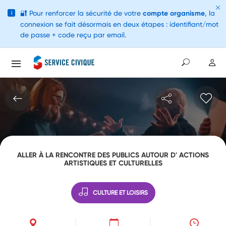
🔐
Pour renforcer la sécurité de votre
compte organisme
, la
i
connexion se fait désormais en deux étapes : identifiant/mot
de passe + code reçu par email.
ALLER À LA RENCONTRE DES PUBLICS AUTOUR D' ACTIONS
ARTISTIQUES ET CULTURELLES
CULTURE ET LOISIRS