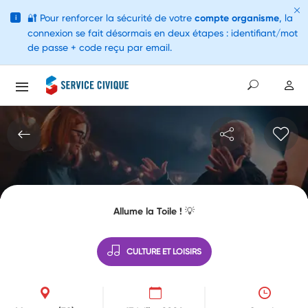
🔐
Pour renforcer la sécurité de votre
compte organisme
, la
i
connexion se fait désormais en deux étapes : identifiant/mot
de passe + code reçu par email.
Allume la Toile ! 💡
CULTURE ET LOISIRS