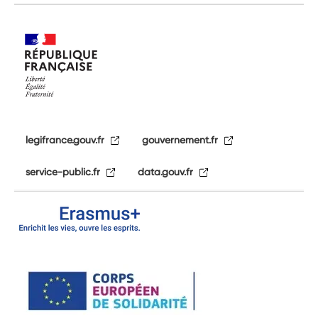
legifrance.gouv.fr
gouvernement.fr
service-public.fr
data.gouv.fr