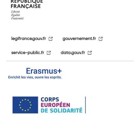
legifrance.gouv.fr
gouvernement.fr
service-public.fr
data.gouv.fr