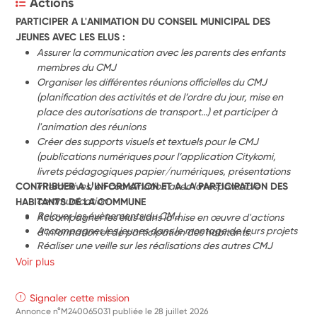
Actions
PARTICIPER A L'ANIMATION DU CONSEIL MUNICIPAL DES 
JEUNES AVEC LES ELUS :
Assurer la communication avec les parents des enfants 
membres du CMJ 
Organiser les différentes réunions officielles du CMJ 
(planification des activités et de l’ordre du jour, mise en 
place des autorisations de transport...) et participer à 
l'animation des réunions
Créer des supports visuels et textuels pour le CMJ 
(publications numériques pour l’application Citykomi, 
livrets pédagogiques papier/numériques, présentations 
CONTRIBUER A L’INFORMATION ET A LA PARTICIPATION DES 
interactives) en coordination avec la responsable 
communication
HABITANTS DE LA COMMUNE
Relayer les évènements du CMJ 
Accompagner les élus dans la mise en œuvre d'actions 
Accompagner les jeunes dans le montage de leurs projets
d'information et de participation des habitants.
Réaliser une veille sur les réalisations des autres CMJ
Voir plus
Signaler cette mission
Annonce n°M240065031 publiée le
28 juillet 2026