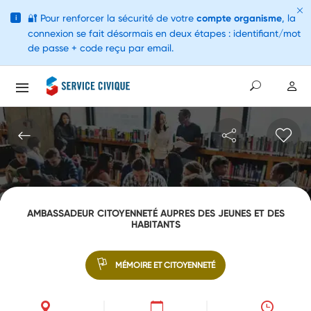
🔐
Pour renforcer la sécurité de votre
compte organisme
, la
i
connexion se fait désormais en deux étapes : identifiant/mot
de passe + code reçu par email.
AMBASSADEUR CITOYENNETÉ AUPRES DES JEUNES ET DES
HABITANTS
MÉMOIRE ET CITOYENNETÉ