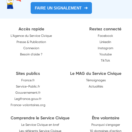
FAIRE UN SIGNALEMENT
Accès rapide
Restez connecté
L'Agence du Service Civique
Facebook
Presse & Publication
Linkedin
Connexion
Instagram
Besoin d'aide ?
Youtube
TikTok
Sites publics
Le MAG du Service Civique
France.fr
Témoignages
Service-Public.fr
Actualités
Gouvernement.fr
Legifrance.gouv.fr
France-volontaires.org
Comprendre le Service Civique
Être volontaire
Le Service Civique en bref
Pourquoi s'engager
Les référents Service Civique
10 domaines d'action