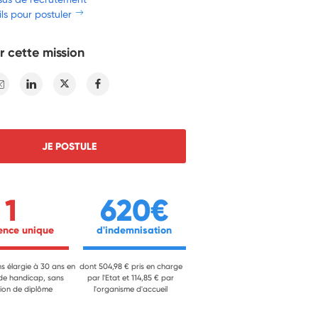
ls pour postuler
r cette mission
E-mail
Linkedin
Twitter
Facebook
JE POSTULE
1
620€
ience unique 
 d'indemnisation 
ns élargie à 30 ans en
dont 504,98 € pris en charge
 de handicap, sans
par l'Etat et 114,85 € par
ion de diplôme
l'organisme d'accueil