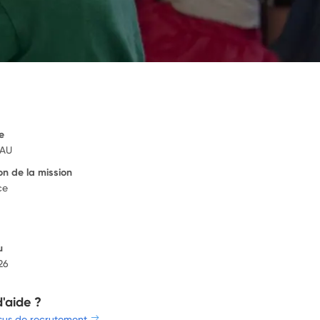
e
PAU
on de la mission
ce
u
26
d'aide ?
sus de recrutement