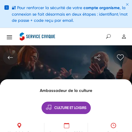
🔐
Pour renforcer la sécurité de votre
compte organisme
, la
i
connexion se fait désormais en deux étapes : identifiant/mot
de passe + code reçu par email.
Ambassadeur de la culture
CULTURE ET LOISIRS