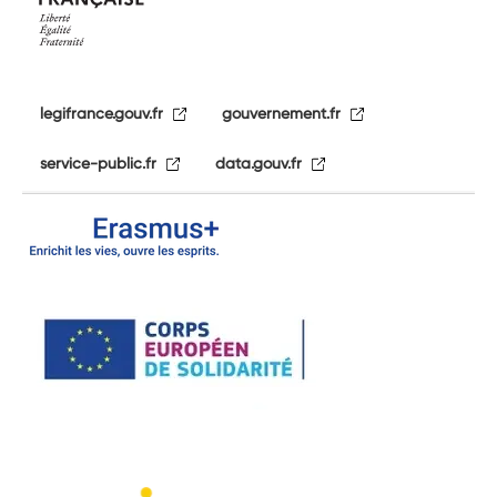
legifrance.gouv.fr
gouvernement.fr
service-public.fr
data.gouv.fr