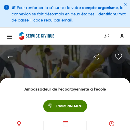
🔐
Pour renforcer la sécurité de votre
compte organisme
, la
i
connexion se fait désormais en deux étapes : identifiant/mot
de passe + code reçu par email.
Ambassadeur de l'écocitoyenneté à l'école
ENVIRONNEMENT