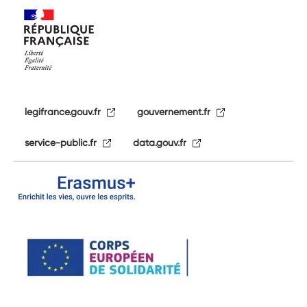
legifrance.gouv.fr
gouvernement.fr
service-public.fr
data.gouv.fr