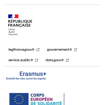
legifrance.gouv.fr
gouvernement.fr
service-public.fr
data.gouv.fr